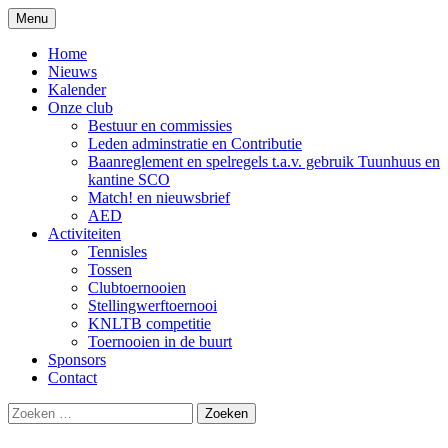
Ga
Menu
naar
de
Home
inhoud
Nieuws
Kalender
Onze club
Bestuur en commissies
Leden adminstratie en Contributie
Baanreglement en spelregels t.a.v. gebruik Tuunhuus en
kantine SCO
Match! en nieuwsbrief
AED
Activiteiten
Tennisles
Tossen
Clubtoernooien
Stellingwerftoernooi
KNLTB competitie
Toernooien in de buurt
Sponsors
Contact
Zoeken
naar: