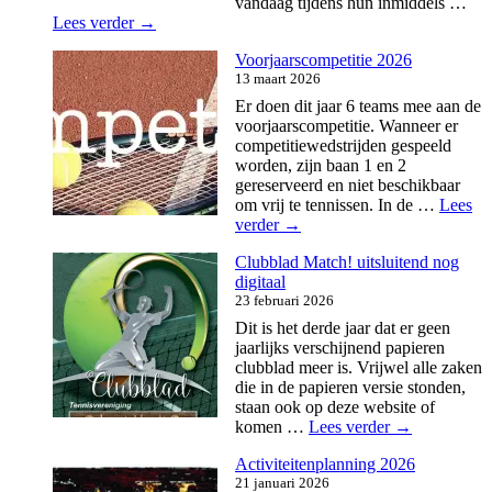
vandaag tijdens hun inmiddels …
Dinsdagmiddagdames
Lees verder
→
opnieuw
Voorjaarscompetitie 2026
kampioen
13 maart 2026
Er doen dit jaar 6 teams mee aan de
voorjaarscompetitie. Wanneer er
competitiewedstrijden gespeeld
worden, zijn baan 1 en 2
gereserveerd en niet beschikbaar
om vrij te tennissen. In de …
Lees
Voorjaarscompetitie
verder
→
2026
Clubblad Match! uitsluitend nog
digitaal
23 februari 2026
Dit is het derde jaar dat er geen
jaarlijks verschijnend papieren
clubblad meer is. Vrijwel alle zaken
die in de papieren versie stonden,
staan ook op deze website of
Clubblad
komen …
Lees verder
→
Match!
Activiteitenplanning 2026
uitsluitend
21 januari 2026
nog