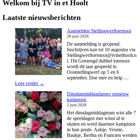
Welkom bij TV in et Hoolt
Laatste nieuwsberichten
Aanmelden Stellingwerftoernooi
28 juni 2026
De aanmelding is geopend.
Inschrijven kan tot 10 augustus via
Stellingwerftoernooi@tvinethoolt.n
l. Dit Gemengd dubbel toernooi
wordt dit jaar gespeeld in
Ooststellingwerf op 5 en 6
september. Doe mee en help …
Aanmelden
Lees verder
→
Stellingwerftoernooi
Dinsdagmiddagdames opnieuw
kampioen
2 juni 2026
Het dinsdagmiddagteam wist alle 7
de speeldagen met winst af te
sluiten en werd daarmee kampioen
in hun poule. Aalsje, Vronie,
Baukje, Bertha en Francien werden