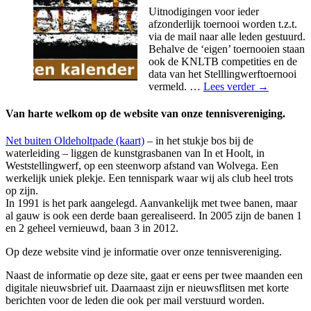
digitaal
Uitnodigingen voor ieder
afzonderlijk toernooi worden t.z.t.
via de mail naar alle leden gestuurd.
Behalve de ‘eigen’ toernooien staan
ook de KNLTB competities en de
data van het Stelllingwerftoernooi
Activiteiten
vermeld. …
Lees verder
→
2026
Van harte welkom op de website van onze tennisvereniging.
Net buiten Oldeholtpade (kaart)
– in het stukje bos bij de
waterleiding – liggen de kunstgrasbanen van In et Hoolt, in
Weststellingwerf, op een steenworp afstand van Wolvega. Een
werkelijk uniek plekje. Een tennispark waar wij als club heel trots
op zijn.
In 1991 is het park aangelegd. Aanvankelijk met twee banen, maar
al gauw is ook een derde baan gerealiseerd. In 2005 zijn de banen 1
en 2 geheel vernieuwd, baan 3 in 2012.
Op deze website vind je informatie over onze tennisvereniging.
Naast de informatie op deze site, gaat er eens per twee maanden een
digitale nieuwsbrief uit. Daarnaast zijn er nieuwsflitsen met korte
berichten voor de leden die ook per mail verstuurd worden.